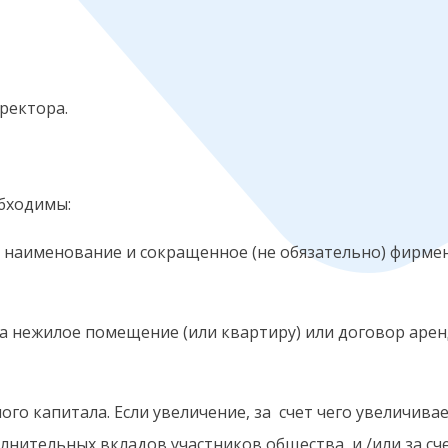
иректора.
обходимы:
) наименование и сокращенное (не обязательно) фирм
на нежилое помещение (или квартиру) или договор аре
го капитала. Если увеличение, за счет чего увеличивает
олнительных вкладов участников общества, и /или за сч