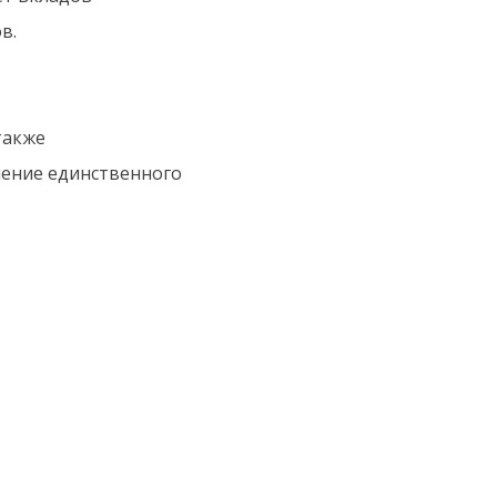
в.
также
шение единственного