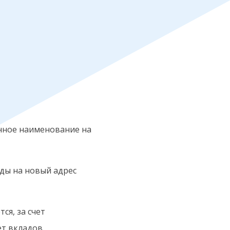
енное наименование на
нды на новый адрес
ся, за счет
ет вкладов