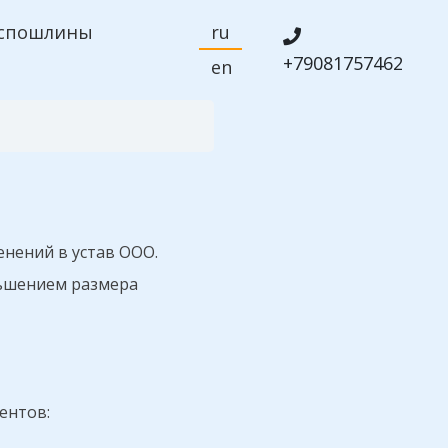
спошлины
ru
+79081757462
en
енений в устав ООО.
ньшением размера
ентов: