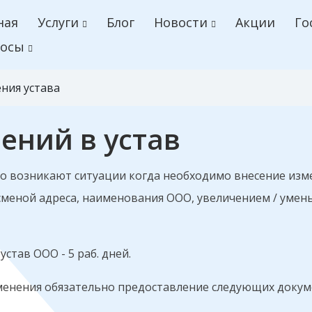
ная
Услуги
Блог
Новости
Акции
Го
осы
ния устава
ений в устав
то возникают ситуации когда необходимо внесение изм
 сменой адреса, наименования ООО, увеличением / уме
став ООО - 5 раб. дней.
изменения обязательно предоставление следующих докум