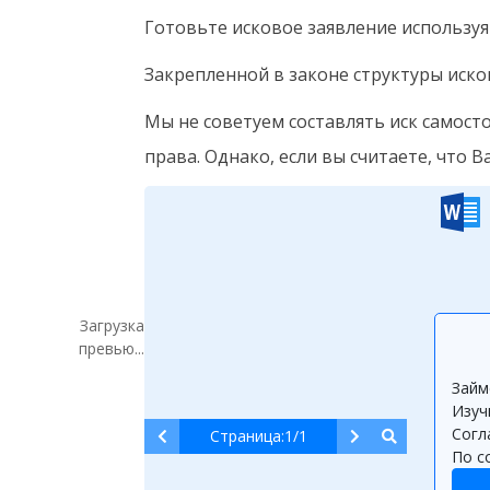
Готовьте исковое заявление использу
Закрепленной в законе структуры иско
Мы не советуем составлять иск самост
права. Однако, если вы считаете, что В
Загрузка
превью...
Займ
Изуч
Согл
Страница:
1
/
1
По с