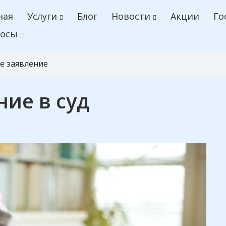
ная
Услуги
Блог
Новости
Акции
Го
осы
е заявление
ние в суд