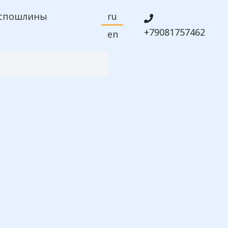
спошлины
ru
+79081757462
en